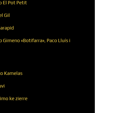
 El Pot Petit
l Gil
arapid
 Gimeno «Botifarra», Paco Lluís i
to Kamelas
uvi
timo ke zierre