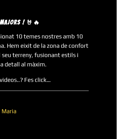
 MAJORS ! 🤘🔥
sionat 10 temes nostres amb 10
na. Hem eixit de la zona de confort
 seu terreny, fusionant estils i
a detall al màxim.
 videos..? Fes click…
a Maria