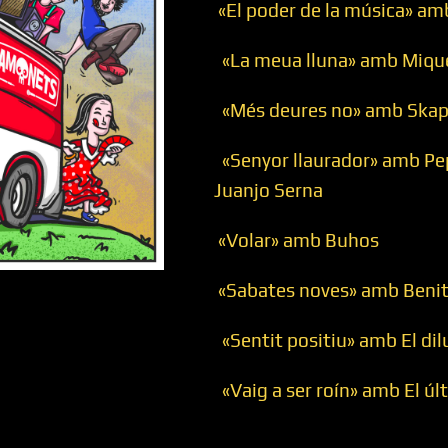
«El poder de la música» amb
«La meua lluna» amb Mique
«Més deures no» amb Skap
«Senyor llaurador» amb Pep
Juanjo Serna
«Volar» amb Buhos
«Sabates noves» amb Beni
«Sentit positiu» amb El dil
«Vaig a ser roín» amb El úl