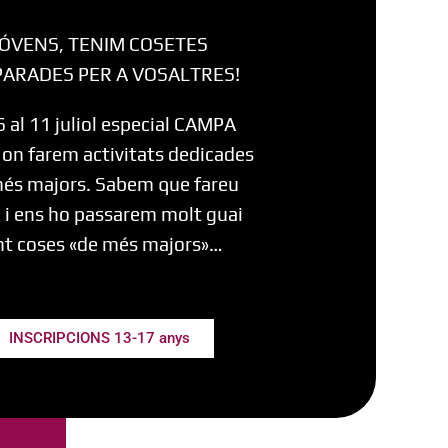
JÓVENS, TENIM COSETES
PARADES PER A VOSALTRES!
6 al 11 juliol especial CAMPA
on farem activitats dedicades
més majors. Sabem que fareu
 i ens ho passarem molt guai
nt coses «de més majors»…
INSCRIPCIONS 13-17 anys