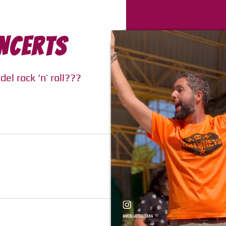
NCERTS
del rock ‘n’ roll???