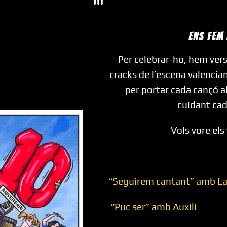
ENS FEM
Per celebrar-ho, hem ver
cracks de l’escena valencia
per portar cada cançó al
cuidant cad
Vols vore els
“Seguirem cantant” amb L
“Puc ser” amb Auxili