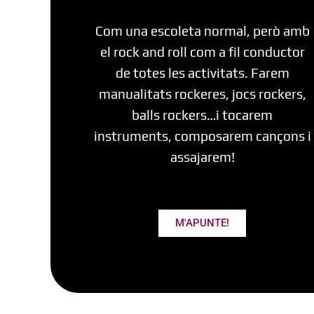
Com una escoleta normal, però amb
el rock and roll com a fil conductor
de totes les activitats. Farem
manualitats rockeres, jocs rockers,
balls rockers…i tocarem
instruments, composarem cançons i
assajarem!
M'APUNTE!