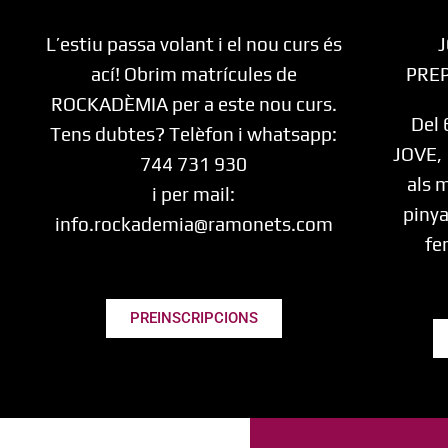
L’estiu passa volant i el nou curs és
ací! Obrim matrícules de
PRE
ROCKADÈMIA per a este nou curs.
Del 
Tens dubtes? Telèfon i whatsapp:
JOVE, 
744 731 930‬
als 
i per mail:
pinya
info.rockademia@ramonets.com
fe
PREINSCRIPCIONS