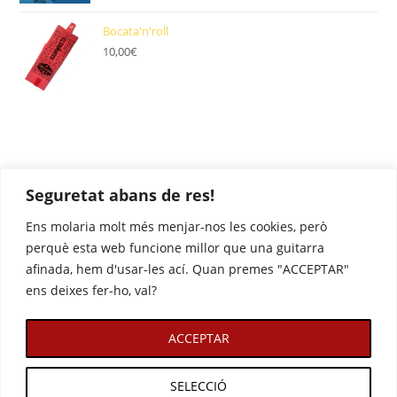
Bocata'n'roll
10,00
€
Seguretat abans de res!
Ens molaria molt més menjar-nos les cookies, però
perquè esta web funcione millor que una guitarra
afinada, hem d'usar-les ací. Quan premes "ACCEPTAR"
ens deixes fer-ho, val?
ACCEPTAR
Avís legal
Política de privacitat
Lliuraments, reemborsaments i devolucions
Política de cookies
SELECCIÓ
contacte