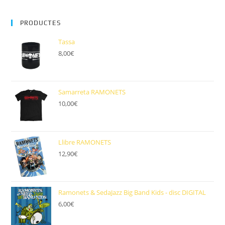
PRODUCTES
Tassa
8,00
€
Samarreta RAMONETS
10,00
€
Llibre RAMONETS
12,90
€
Ramonets & SedaJazz Big Band Kids - disc DIGITAL
6,00
€