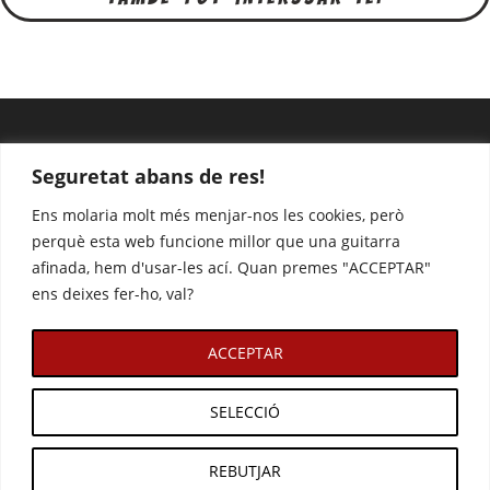
Seguretat abans de res!
Ens molaria molt més menjar-nos les cookies, però
perquè esta web funcione millor que una guitarra
afinada, hem d'usar-les ací. Quan premes "ACCEPTAR"
ens deixes fer-ho, val?
Avís legal
Política de privacitat
Lliuraments, reemborsaments i devolucions
Política de cookies
ACCEPTAR
contacte
RAMONETS © ·
By daveesete
SELECCIÓ
REBUTJAR