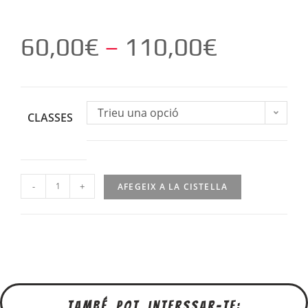
60,00
€
–
110,00
€
Trieu una opció
CLASSES
-
+
AFEGEIX A LA CISTELLA
També pot interssar-te: