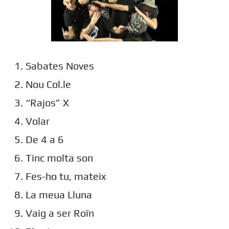
Sabates Noves
Nou Col.le
“Rajos” X
Volar
De 4 a 6
Tinc molta son
Fes-ho tu, mateix
La meua Lluna
Vaig a ser Roïn