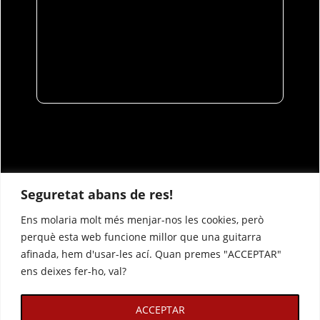
Seguretat abans de res!
Ens molaria molt més menjar-nos les cookies, però
perquè esta web funcione millor que una guitarra
afinada, hem d'usar-les ací. Quan premes "ACCEPTAR"
ens deixes fer-ho, val?
ACCEPTAR
Avís legal
Política de privacitat