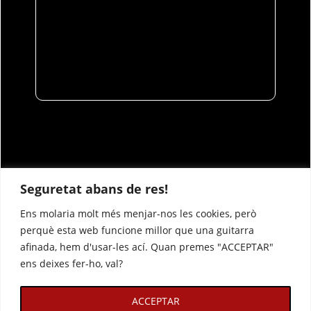
Seguretat abans de res!
Ens molaria molt més menjar-nos les cookies, però
perquè esta web funcione millor que una guitarra
afinada, hem d'usar-les ací. Quan premes "ACCEPTAR"
ens deixes fer-ho, val?
ACCEPTAR
Avís legal
Política de privacitat